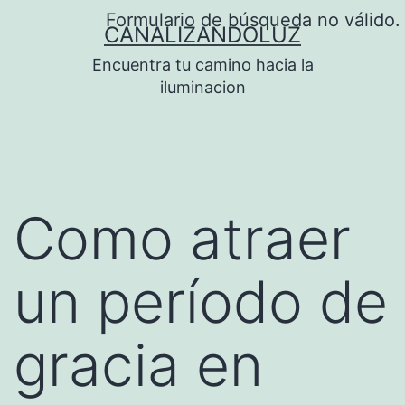
Saltar
Formulario de búsqueda no válido.
CANALIZANDOLUZ
al
Encuentra tu camino hacia la
contenido
iluminacion
Como atraer
un período de
gracia en