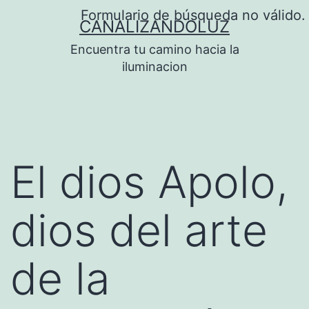
Saltar
Formulario de búsqueda no válido.
CANALIZANDOLUZ
al
Encuentra tu camino hacia la
contenido
iluminacion
El dios Apolo,
dios del arte
de la