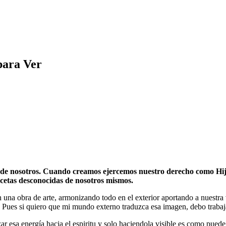
para Ver
an de nosotros. Cuando creamos ejercemos nuestro derecho como Hi
facetas desconocidas de nosotros mismos.
a en una obra de arte, armonizando todo en el exterior aportando a nuestr
? Pues si quiero que mi mundo externo traduzca esa imagen, debo trabaj
 esa energía hacia el espiritu y solo haciendola visible es como puede r