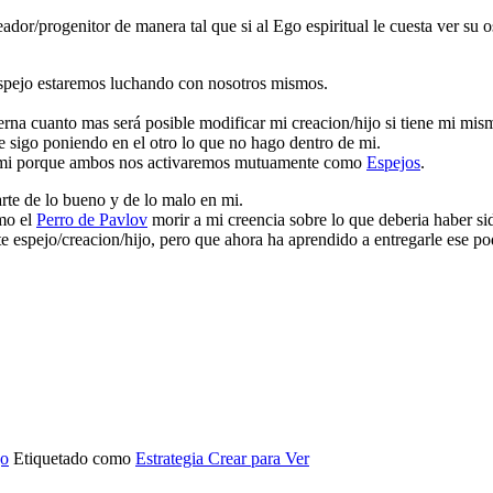
eador/progenitor de manera tal que si al Ego espiritual le cuesta ver su 
/espejo estaremos luchando con nosotros mismos.
rna cuanto mas será posible modificar mi creacion/hijo si tiene mi mism
 sigo poniendo en el otro lo que no hago dentro de mi.
en mi porque ambos nos activaremos mutuamente como
Espejos
.
rte de lo bueno y de lo malo en mi.
mo el
Perro de Pavlov
morir a mi creencia sobre lo que deberia haber si
 espejo/creacion/hijo, pero que ahora ha aprendido a entregarle ese po
go
Etiquetado como
Estrategia Crear para Ver