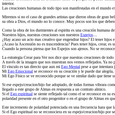
interior.
Las creaciones humanas de todo tipo son manifestadas en el mundo ex
Miremos si no el caso de grandes artistas que dieron obras de gran b
su obra a Dios, el mundo no lo conoce. Muy pocos son los que deben 
Como la obra de los durmientes al espiritu es una creación humana de
Nuestros hijos, nuestras creaciones son nuestros
Espejos
…
¿Hay acaso un acto mas creativo que engendrar hijos? El tener hijos e
¿Acaso la Ascensión no es trascendencia? Pues tener hijos, crear, es 
Cuando la persona piensa que los Espejos son ajenos. No se reconocen
La estrategia Crear para Ver nos dice que nuestras creaciones de todo ti
A través de la imagen que nos muestran nos vemos reflejados. Ya no p
El vinculo es tan directo que aun mi
Ego Mental
pese a que intentara j
Mi
Ego Emocional
se reconoce en su creación y le puede dar alegría, 
Mi Ego Fisico se ve reconocido porque se ve similar dado que tiene una
Si ese espejo/creacion/hijo fue adoptado, de todas formas vibrara com
llegado a este grupo de Almas en respuesta a un contrato almico.
Si el
Ego espiritual
se siente reflejado tal como el se reconoce en su 
polaridad presente en el otro progenitor o en el grupo de Almas en que 
Este incremento de polaridad potenciada en una frecuencia hara que la 
Si el Ego espiritual no se reconociera en su espejo/creacion/hijo por s