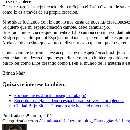
no se restablece.
En este caso, la espejo/creacion/hijo reflejara el Lado Oscuro de su cr
como lo es a través de su propia creacion.
Si se sigue luchando con lo que no nos gusta de nuestras creaciones
Si quiero que mi espejo/creación cambie, debo cambiar yo.
Si tengo conciencia de que mi realidad 3D cambia con mi realidad inte
Si sigo pensando que mi Espejo cambiara sin que yo cambie es porque
Nada cambiara sino que se profundizara mas lo que no quiera ver 
Como siempre la formula es: aceptar que mi espejo/creacion/hijo es pa
renunciar a mi deseo de que respondiera como yo hubiera querido co
busco ser como Dios creando como El en el mundo de la materia a este
Brinda Mair
Quizás te interese también:
Por que me es dificil conseguir trabajo?
Encontrar pareja haciendo espacio para volver a completarse
Ciudad Bajo Sitio – Creando arte hacia el noveno día…
Publicada el
29 junio, 2012
Categorizado como
Abandona el Laberinto
,
blog
,
Estrategias del Jue