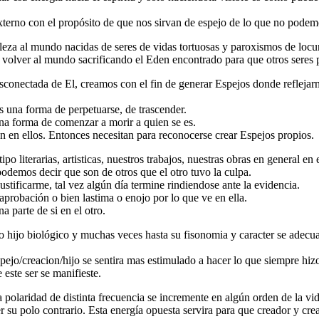
terno con el propósito de que nos sirvan de espejo de lo que no podem
elleza al mundo nacidas de seres de vidas tortuosas y paroxismos de loc
volver al mundo sacrificando el Eden encontrado para que otros seres 
sconectada de El, creamos con el fin de generar Espejos donde reflejar
s una forma de perpetuarse, de trascender.
una forma de comenzar a morir a quien se es.
 en ellos. Entonces necesitan para reconocerse crear Espejos propios.
po literarias, artisticas, nuestros trabajos, nuestras obras en general en
odemos decir que son de otros que el otro tuvo la culpa.
ustificarme, tal vez algún día termine rindiendose ante la evidencia.
aprobación o bien lastima o enojo por lo que ve en ella.
 parte de si en el otro.
o hijo biológico y muchas veces hasta su fisonomia y caracter se adecu
espejo/creacion/hijo se sentira mas estimulado a hacer lo que siempre hi
este ser se manifieste.
polaridad de distinta frecuencia se incremente en algún orden de la vid
er su polo contrario. Esta energía opuesta servira para que creador y cr