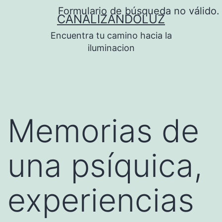
Saltar
Formulario de búsqueda no válido.
CANALIZANDOLUZ
al
Encuentra tu camino hacia la
contenido
iluminacion
Memorias de
una psíquica,
experiencias