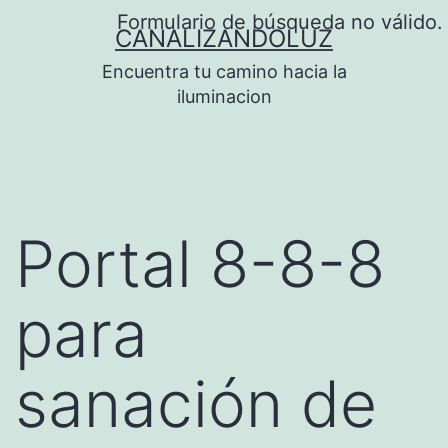
Saltar
Formulario de búsqueda no válido.
CANALIZANDOLUZ
al
Encuentra tu camino hacia la
contenido
iluminacion
Portal 8-8-8
para
sanación de