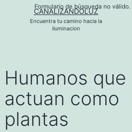
Saltar
Formulario de búsqueda no válido.
CANALIZANDOLUZ
al
Encuentra tu camino hacia la
contenido
iluminacion
Humanos que
actuan como
plantas