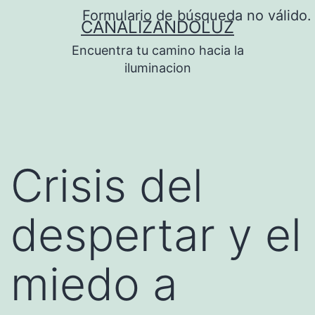
Saltar
Formulario de búsqueda no válido.
CANALIZANDOLUZ
al
Encuentra tu camino hacia la
contenido
iluminacion
Crisis del
despertar y el
miedo a