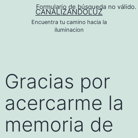
Saltar
Formulario de búsqueda no válido.
CANALIZANDOLUZ
al
Encuentra tu camino hacia la
contenido
iluminacion
Gracias por
acercarme la
memoria de