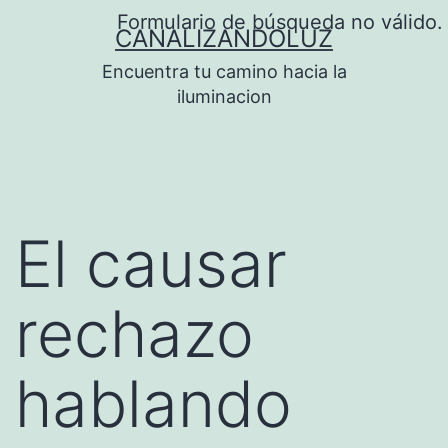
Saltar
Formulario de búsqueda no válido.
CANALIZANDOLUZ
al
Encuentra tu camino hacia la
contenido
iluminacion
El causar
rechazo
hablando