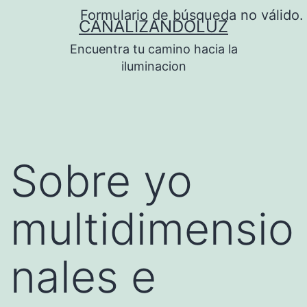
Saltar
Formulario de búsqueda no válido.
CANALIZANDOLUZ
al
Encuentra tu camino hacia la
contenido
iluminacion
Sobre yo
multidimensio
nales e