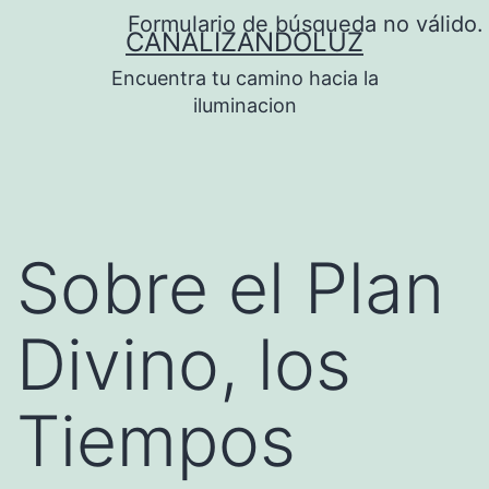
Saltar
Formulario de búsqueda no válido.
CANALIZANDOLUZ
al
Encuentra tu camino hacia la
contenido
iluminacion
Sobre el Plan
Divino, los
Tiempos