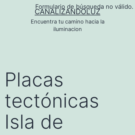
Saltar
Formulario de búsqueda no válido.
CANALIZANDOLUZ
al
Encuentra tu camino hacia la
contenido
iluminacion
Placas
tectónicas
Isla de